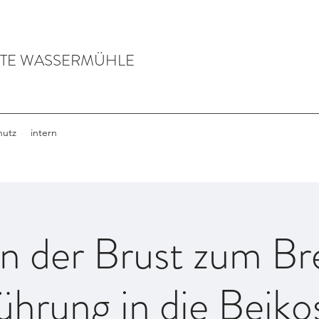
LTE WASSERMÜHLE
hutz
intern
n der Brust zum Bre
ührung in die Beikos