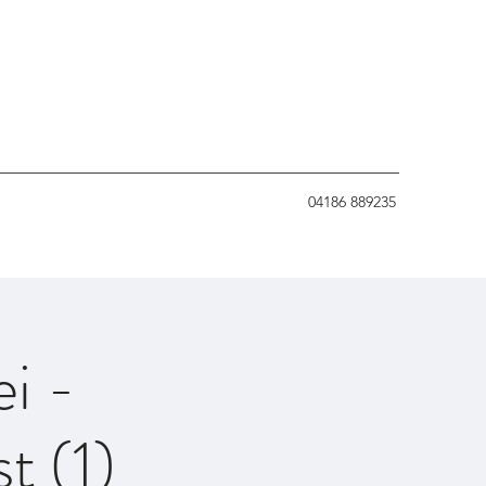
04186 889235
i -
t (1)